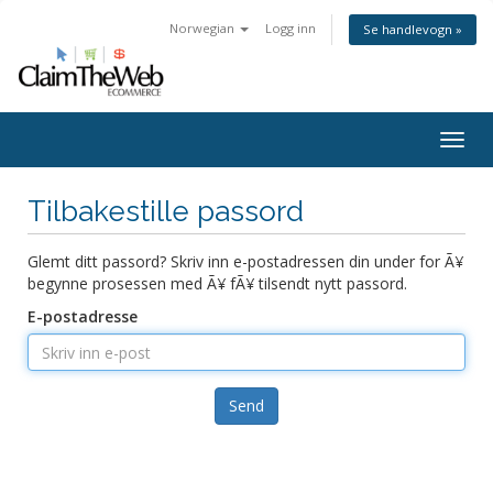
Norwegian
Logg inn
Se handlevogn »
Togg
navig
Tilbakestille passord
Glemt ditt passord? Skriv inn e-postadressen din under for Ã¥
begynne prosessen med Ã¥ fÃ¥ tilsendt nytt passord.
E-postadresse
Send