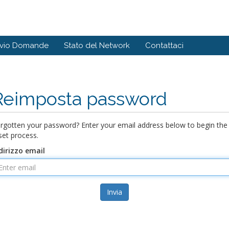
ivio Domande
Stato del Network
Contattaci
Reimposta password
rgotten your password? Enter your email address below to begin the
set process.
dirizzo email
Invia