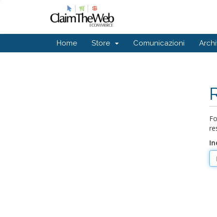
Home
Store
Comunicazioni
Arch
Fo
re
In