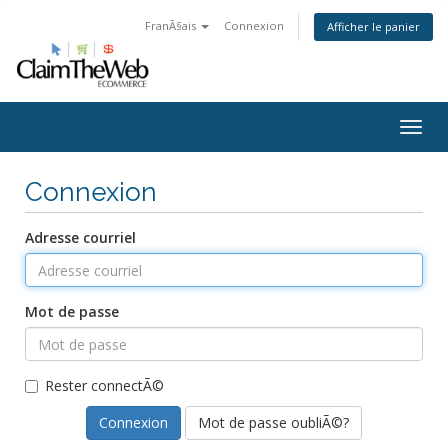
FranÃ§ais
Connexion
Afficher le panier
Togg
navig
Connexion
Adresse courriel
Mot de passe
Rester connectÃ©
Mot de passe oubliÃ©?