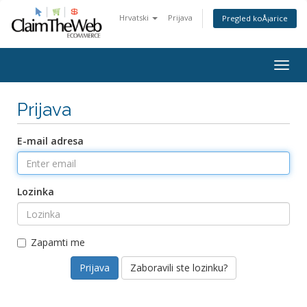
Hrvatski
Prijava
Pregled koÅ¡arice
Togg
navig
Prijava
E-mail adresa
Lozinka
Zapamti me
Zaboravili ste lozinku?