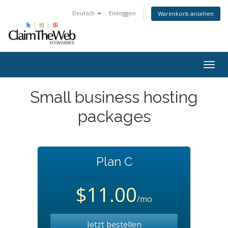
Deutsch
Einloggen
Warenkorb ansehen
Togg
navig
Small business hosting
packages
Plan C
$11.00
/mo
Jetzt bestellen