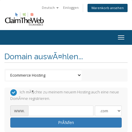
Deutsch
Einloggen
Warenkorb ansehen
Togg
navig
Domain auswÃ¤hlen...
Ich mÃ¶chte zu meinem neuem Hosting auch eine neue
DomÃ¤ne registrieren.
www.
PrÃ¼fen