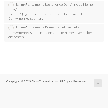
Ich mÃ¶chte meine bestehende DomÃ¤ne zu hierher
transferieren.
Sie benÃ¶tigen den Transfercode von Ihrem aktuellen
DomÃ¤nenregistranten.
Ich mÃ¶chte meine DomÃ¤ne beim aktuellen
DomÃ¤nenregistranten lassen und die Nameserver selber
anspassen.
Copyright © 2026 ClaimTheWeb.com. All Rights Reserved.