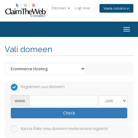
Estonian
Logi sisse
Vaata ostukorvi
Togg
navig
Vali domeen
Registreeri uus domeen
www.
Check
Kanna Ã¼le oma domeen meile teisest registrist