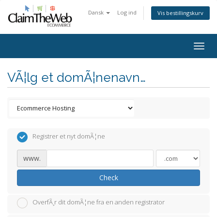
Dansk
Log ind
Vis bestillingskurv
Togg
navig
VÃ¦lg et domÃ¦nenavn…
Registrer et nyt domÃ¦ne
www.
Check
OverfÃ¸r dit domÃ¦ne fra en anden registrator