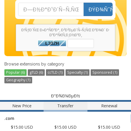
ÐŸÐ¾ÑˆÑƒÐº
Ð‘ÑƒÐ´ÑŒ Ð»Ð°ÑÐºÐ°, Ð²Ð²ÐµÐ´Ñ–Ñ‚ÑŒ ÐºÐ¾Ð´ Ð·
ÐºÐ°Ñ€Ñ‚Ð¸Ð½ÐºÐ¸
Browse extensions by category
Popular (6)
gTLD (6)
ccTLD (1)
Specialty (1)
Sponsored (1)
Geography (1)
Ð”Ð¾Ð¼ÐµÐ½
New Price
Transfer
Renewal
.com
$15.00 USD
$15.00 USD
$15.00 USD