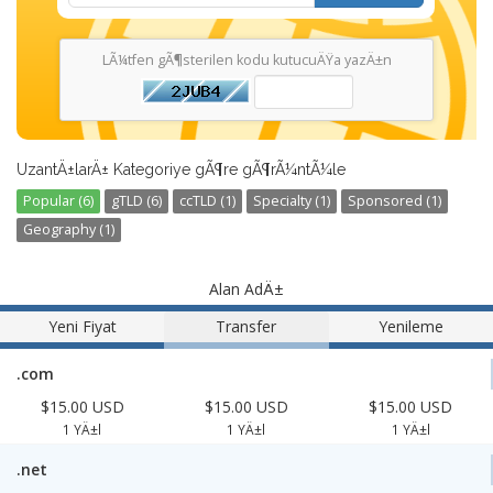
LÃ¼tfen gÃ¶sterilen kodu kutucuÄŸa yazÄ±n
UzantÄ±larÄ± Kategoriye gÃ¶re gÃ¶rÃ¼ntÃ¼le
Popular (6)
gTLD (6)
ccTLD (1)
Specialty (1)
Sponsored (1)
Geography (1)
Alan AdÄ±
Yeni Fiyat
Transfer
Yenileme
.com
$15.00 USD
$15.00 USD
$15.00 USD
1 YÄ±l
1 YÄ±l
1 YÄ±l
.net