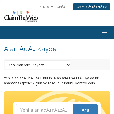
TÃ¼rkÃ§e
GiriÅŸ
Sepeti GÃ¶rÃ¼ntÃ¼le
Togg
navig
Alan AdÄ± Kaydet
Yeni alan adÄ±nÄ±zÄ± bulun. Alan adÄ±nÄ±zÄ± ya da bir
anahtar sÃ¶zcÃ¼k girin ve tescil durumunu kontrol edin.
Ara