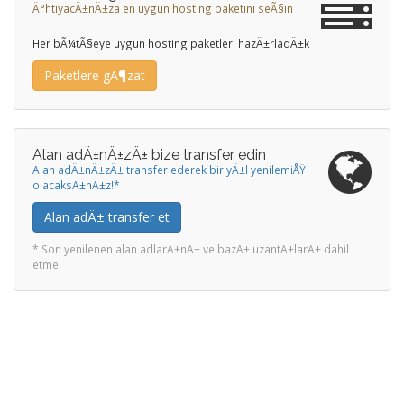
Ä°htiyacÄ±nÄ±za en uygun hosting paketini seÃ§in
Her bÃ¼tÃ§eye uygun hosting paketleri hazÄ±rladÄ±k
Paketlere gÃ¶zat
Alan adÄ±nÄ±zÄ± bize transfer edin
Alan adÄ±nÄ±zÄ± transfer ederek bir yÄ±l yenilemiÅŸ
olacaksÄ±nÄ±z!*
Alan adÄ± transfer et
* Son yenilenen alan adlarÄ±nÄ± ve bazÄ± uzantÄ±larÄ± dahil
etme