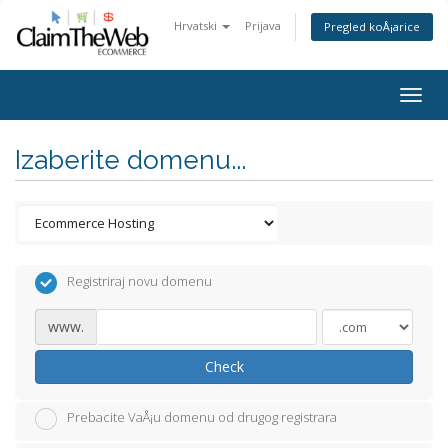
Hrvatski
Prijava
Pregled koÅ¡arice
Togg
navig
Izaberite domenu...
Registriraj novu domenu
www.
Check
Prebacite VaÅ¡u domenu od drugog registrara